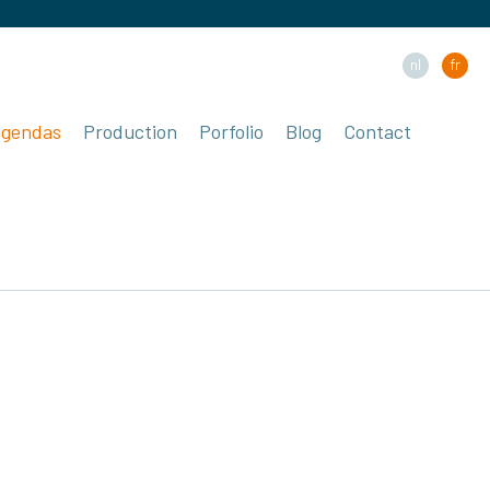
nl
fr
agendas
Production
Porfolio
Blog
Contact