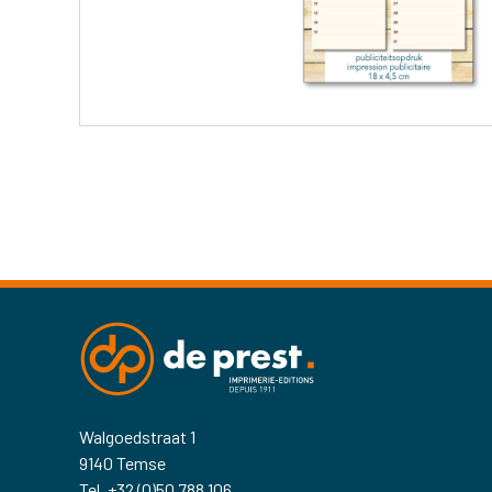
Walgoedstraat 1
9140 Temse
Tel. +32 (0)50 788 106