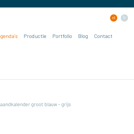
nl
fr
agenda's
Productie
Portfolio
Blog
Contact
aandkalender groot blauw – grijs